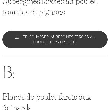
Aubergines farcies au poulet,
tomates et pignons
TÉLÉCHARGER: AUBERGINES FARCIES AU
POULET, TOMATES ET P..
B:
Blancs de poulet farcis aux
épinards