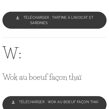
TÉLÉCHARGER : TARTINE À L'AVOCAT ET
SARDINES
W:
Wok au boeuf façon thaï
TÉLÉCHARGER : WOK AU BOEUF FAÇON THAÏ